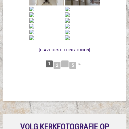
[DIAVOORSTELLING TONEN]
1
...
►
2
5
VOLG KERKFOTOGRAFIE OP