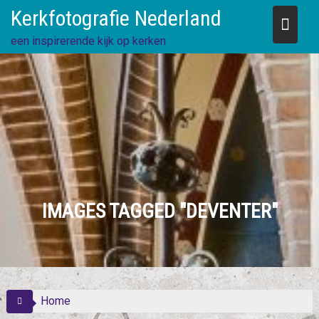
Skip
Kerkfotografie Nederland
to
content
een inspirerende kijk op kerken
IMAGES TAGGED "DEVENTER"
Home