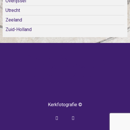
Overijssel
Utrecht
Zeeland
Zuid-Holland
KOM SNEL WEER TERUG!
IEDERE WEEK KOMEN ER
NIEUWE KERKEN BIJ!
Kerkfotografie ©