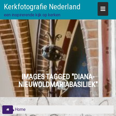
Skip
Kerkfotografie Nederland
to
content
een inspirerende kijk op kerken
IMAGES TAGGED "DIANA-
NIEUWOLDMARIABASILIEK"
Home