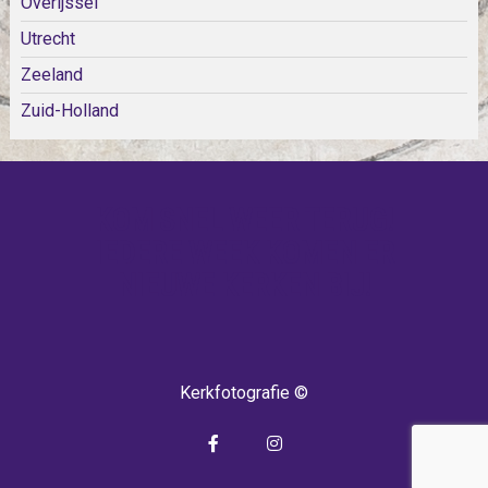
Overijssel
Utrecht
Zeeland
Zuid-Holland
KOM SNEL WEER TERUG!
IEDERE WEEK KOMEN ER
NIEUWE KERKEN BIJ!
Kerkfotografie ©