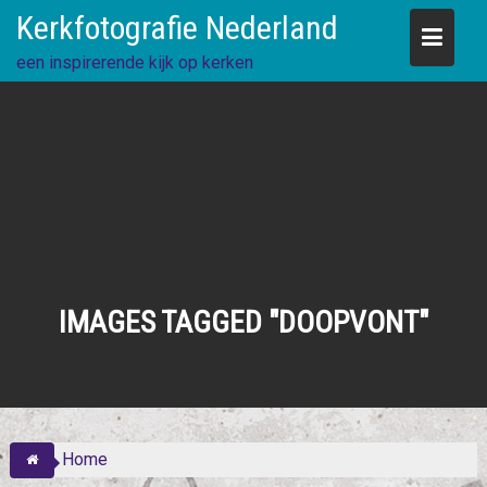
Skip
Kerkfotografie Nederland
to
content
een inspirerende kijk op kerken
IMAGES TAGGED "DOOPVONT"
Home