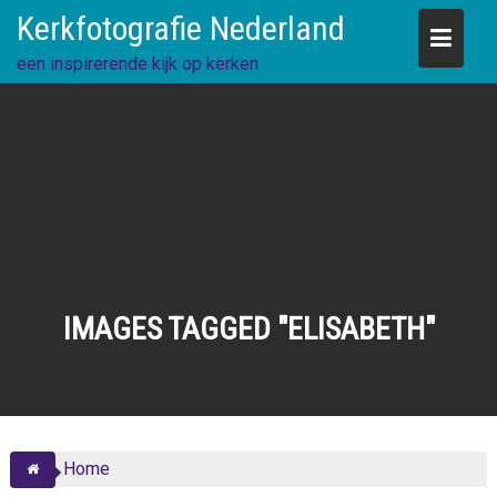
Skip
Kerkfotografie Nederland
to
content
een inspirerende kijk op kerken
IMAGES TAGGED "ELISABETH"
Home