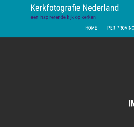
Skip
Kerkfotografie Nederland
to
content
een inspirerende kijk op kerken
HOME
PER PROVINC
I