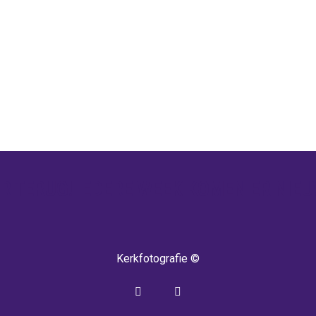
 TERUG! IEDERE WEEK KOMEN ER NIEU
Kerkfotografie ©