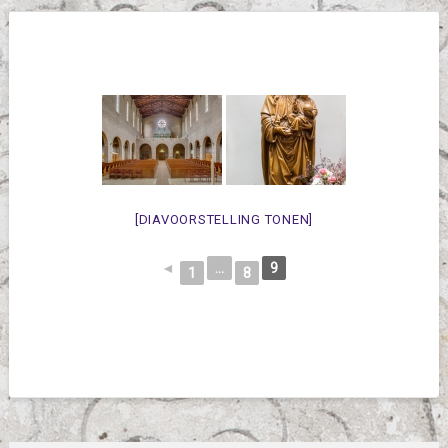
[DIAVOORSTELLING TONEN]
◄
...
9
1
8