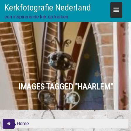
Skip
Kerkfotografie Nederland
to
content
een inspirerende kijk op kerken
IMAGES TAGGED "HAARLEM"
Home