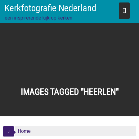
Skip
Kerkfotografie Nederland
to
content
een inspirerende kijk op kerken
IMAGES TAGGED "HEERLEN"
Home