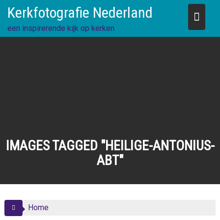
Skip
Kerkfotografie Nederland
to
content
een inspirerende kijk op kerken
IMAGES TAGGED "HEILIGE-ANTONIUS-
ABT"
Home