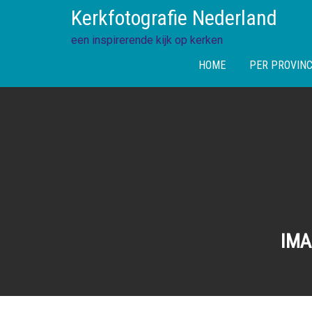
Skip
Kerkfotografie Nederland
to
content
een inspirerende kijk op kerken
HOME
PER PROVINC
IMA