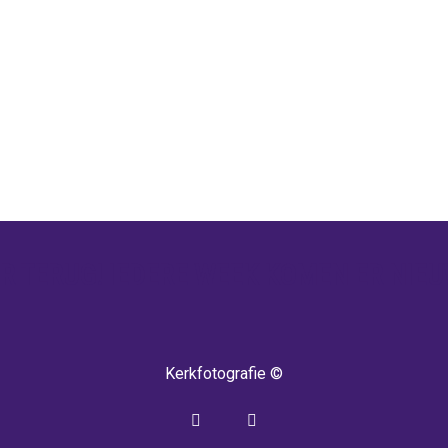
 TERUG! IEDERE WEEK KOMEN ER NIEU
Kerkfotografie ©