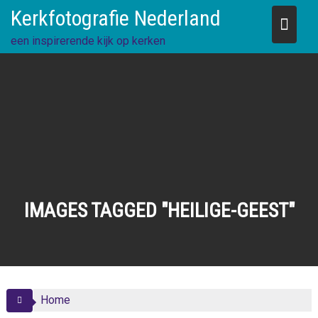
Skip
Kerkfotografie Nederland
to
content
een inspirerende kijk op kerken
IMAGES TAGGED "HEILIGE-GEEST"
Home