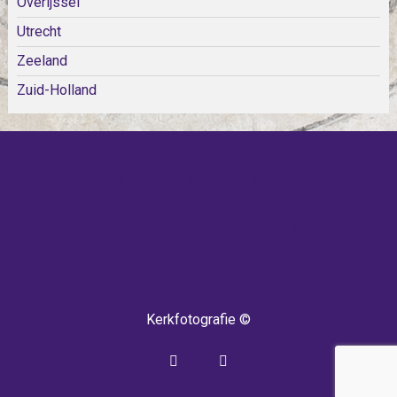
Overijssel
Utrecht
Zeeland
Zuid-Holland
KOM SNEL WEER TERUG!
IEDERE WEEK KOMEN ER
NIEUWE KERKEN BIJ!
Kerkfotografie ©