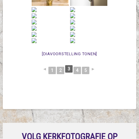
[DIAVOORSTELLING TONEN]
◄
3
►
1
2
4
5
VOLG KERKFOTOGRAFIE OP