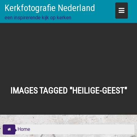
Skip
Kerkfotografie Nederland
to
content
een inspirerende kijk op kerken
IMAGES TAGGED "HEILIGE-GEEST"
Home