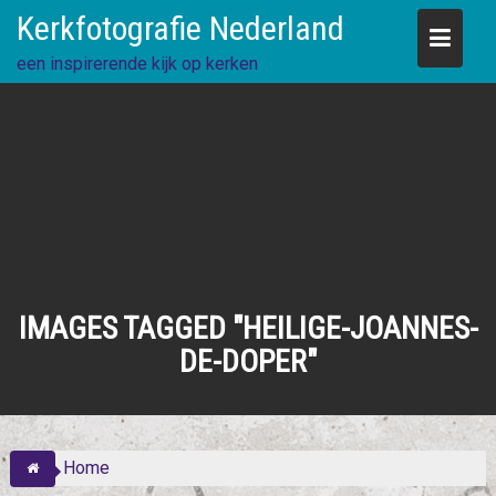
Skip
Kerkfotografie Nederland
to
content
een inspirerende kijk op kerken
IMAGES TAGGED "HEILIGE-JOANNES-
DE-DOPER"
Home