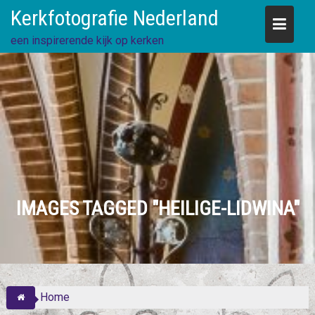
Skip
Kerkfotografie Nederland
to
content
een inspirerende kijk op kerken
IMAGES TAGGED "HEILIGE-LIDWINA"
Home