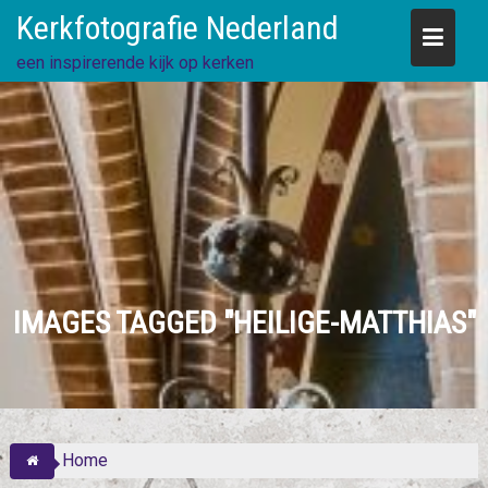
Skip
Kerkfotografie Nederland
to
content
een inspirerende kijk op kerken
IMAGES TAGGED "HEILIGE-MATTHIAS"
Home