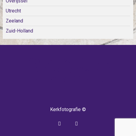
Overijssel
Utrecht
Zeeland
Zuid-Holland
KOM SNEL WEER TERUG!
IEDERE WEEK KOMEN ER
NIEUWE KERKEN BIJ!
Kerkfotografie ©