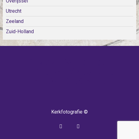
Overijssel
Utrecht
Zeeland
Zuid-Holland
KOM SNEL WEER TERUG!
IEDERE WEEK KOMEN ER
NIEUWE KERKEN BIJ!
Kerkfotografie ©