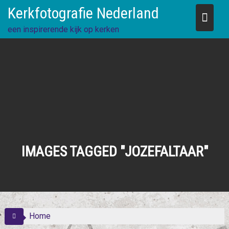
Skip
Kerkfotografie Nederland
to
content
een inspirerende kijk op kerken
IMAGES TAGGED "JOZEFALTAAR"
Home