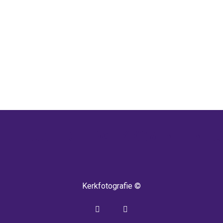
 TERUG! IEDERE WEEK KOMEN ER NIEU
Kerkfotografie ©