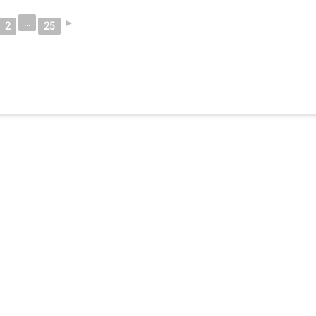
...
►
2
25