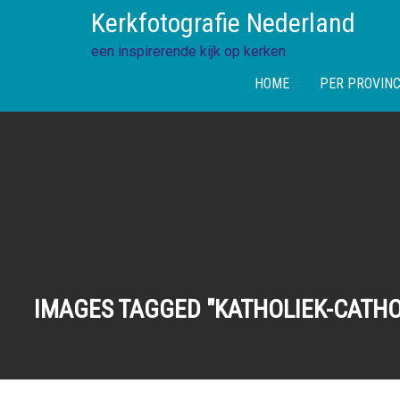
Skip
Kerkfotografie Nederland
to
content
een inspirerende kijk op kerken
HOME
PER PROVINC
IMAGES TAGGED "KATHOLIEK-CATHO