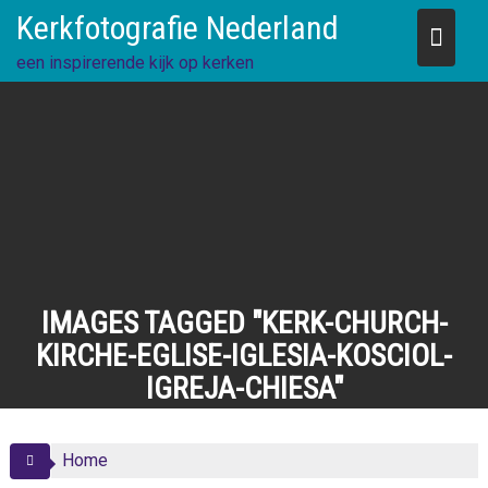
Skip
Kerkfotografie Nederland
to
content
een inspirerende kijk op kerken
IMAGES TAGGED "KERK-CHURCH-
KIRCHE-EGLISE-IGLESIA-KOSCIOL-
IGREJA-CHIESA"
Home