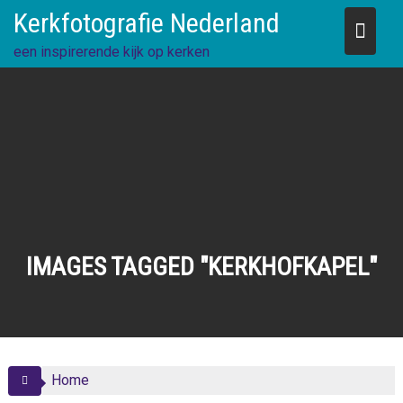
Skip
Kerkfotografie Nederland
to
content
een inspirerende kijk op kerken
IMAGES TAGGED "KERKHOFKAPEL"
Home