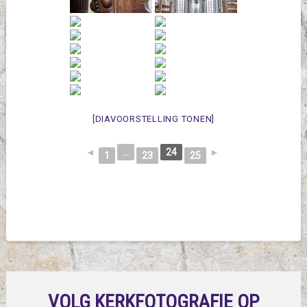
[DIAVOORSTELLING TONEN]
◄
...
24
►
1
23
25
VOLG KERKFOTOGRAFIE OP