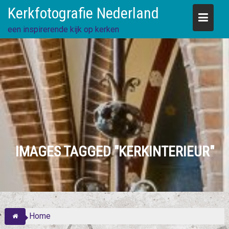
Skip
Kerkfotografie Nederland
to
content
een inspirerende kijk op kerken
IMAGES TAGGED "KERKINTERIEUR"
Home