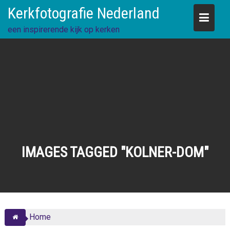
Skip
Kerkfotografie Nederland
to
content
een inspirerende kijk op kerken
IMAGES TAGGED "KOLNER-DOM"
Home