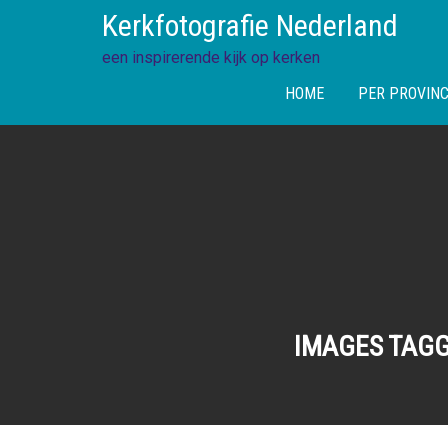
Skip
Kerkfotografie Nederland
to
content
een inspirerende kijk op kerken
HOME
PER PROVINC
IMAGES TAGG