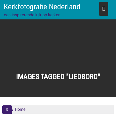
Skip
Kerkfotografie Nederland
to
content
een inspirerende kijk op kerken
IMAGES TAGGED "LIEDBORD"
Home