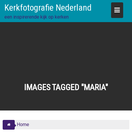
Skip
Kerkfotografie Nederland
to
content
een inspirerende kijk op kerken
IMAGES TAGGED "MARIA"
Home