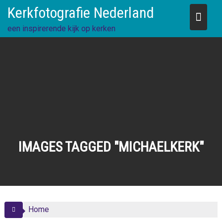
Skip
Kerkfotografie Nederland
to
content
een inspirerende kijk op kerken
IMAGES TAGGED "MICHAELKERK"
Home