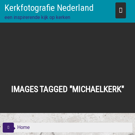
Skip
Kerkfotografie Nederland
to
content
een inspirerende kijk op kerken
IMAGES TAGGED "MICHAELKERK"
Home