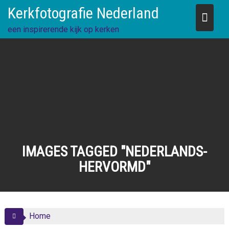
Skip
Kerkfotografie Nederland
to
content
een inspirerende kijk op kerken
IMAGES TAGGED "NEDERLANDS-
HERVORMD"
Home