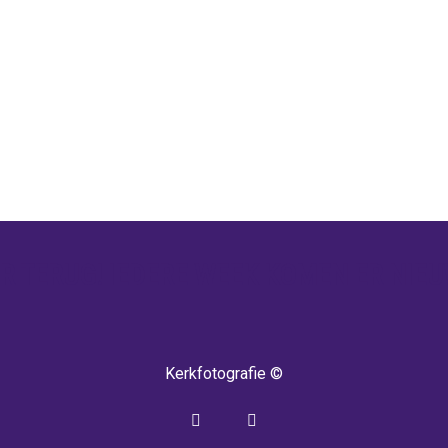
 TERUG! IEDERE WEEK KOMEN ER NIEU
Kerkfotografie ©