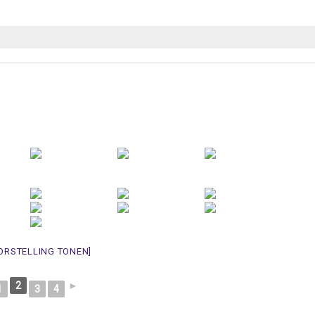
ORSTELLING TONEN]
2
►
1
3
4