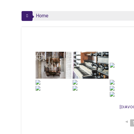
Home
[DIAVO
◄