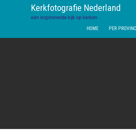
Skip
Kerkfotografie Nederland
to
content
een inspirerende kijk op kerken
HOME
PER PROVINC