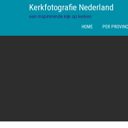
Skip
Kerkfotografie Nederland
to
content
een inspirerende kijk op kerken
HOME
PER PROVINC