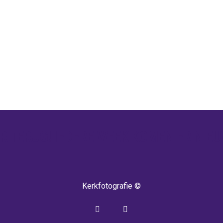
 TERUG! IEDERE WEEK KOMEN ER NIEU
Kerkfotografie ©