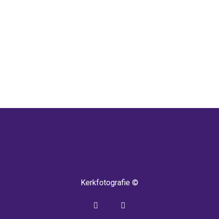
 TERUG! IEDERE WEEK KOMEN ER NIEU
Kerkfotografie ©