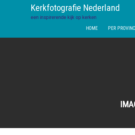
Skip
Kerkfotografie Nederland
to
content
een inspirerende kijk op kerken
HOME
PER PROVINC
IMA