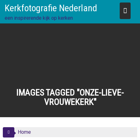
Skip
Kerkfotografie Nederland
to
content
een inspirerende kijk op kerken
IMAGES TAGGED "ONZE-LIEVE-
VROUWEKERK"
Home