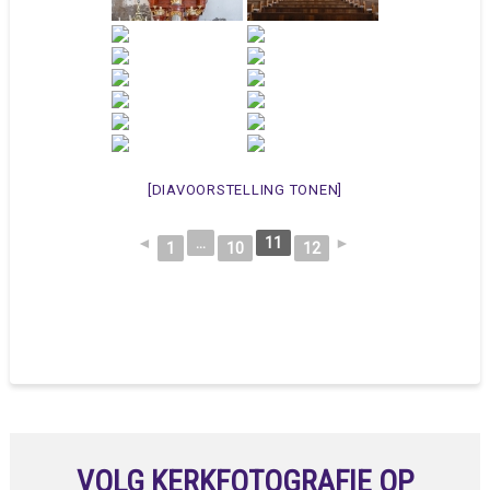
[DIAVOORSTELLING TONEN]
◄
...
11
►
1
10
12
VOLG KERKFOTOGRAFIE OP