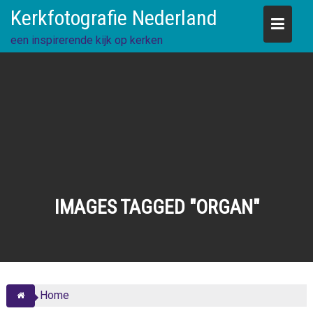
Skip
Kerkfotografie Nederland
to
content
een inspirerende kijk op kerken
IMAGES TAGGED "ORGAN"
Home