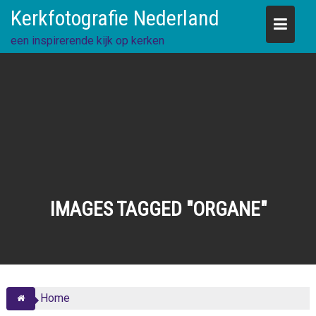
Skip
Kerkfotografie Nederland
to
content
een inspirerende kijk op kerken
IMAGES TAGGED "ORGANE"
Home