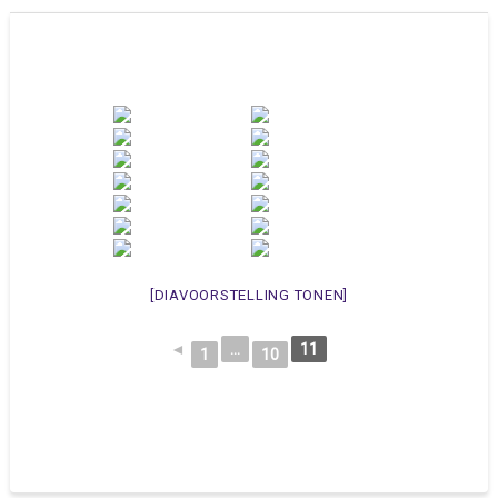
[DIAVOORSTELLING TONEN]
◄
...
11
1
10