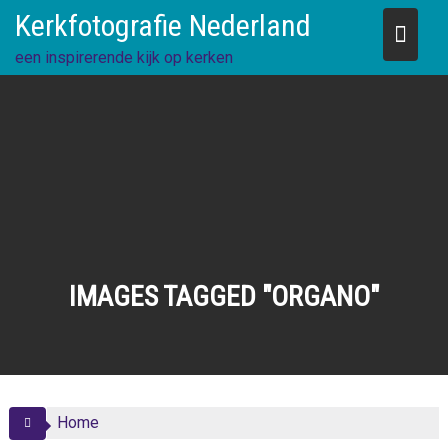
Skip
Kerkfotografie Nederland
to
content
een inspirerende kijk op kerken
IMAGES TAGGED "ORGANO"
Home