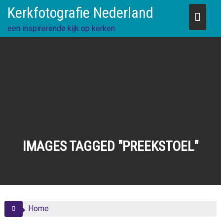
Skip
Kerkfotografie Nederland
to
content
een inspirerende kijk op kerken
IMAGES TAGGED "PREEKSTOEL"
Home