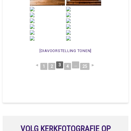
[DIAVOORSTELLING TONEN]
◄
3
...
►
1
2
4
25
VOLG KERKFOTOGRAFIE OP