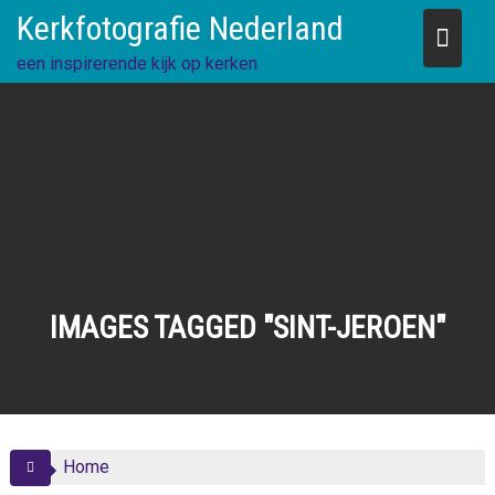
Skip
Kerkfotografie Nederland
to
content
een inspirerende kijk op kerken
IMAGES TAGGED "SINT-JEROEN"
Home