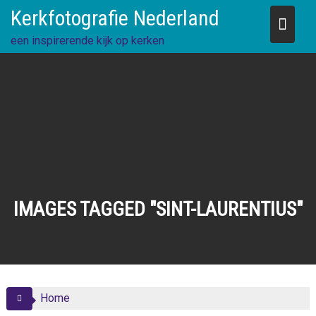
Skip
Kerkfotografie Nederland
to
content
een inspirerende kijk op kerken
IMAGES TAGGED "SINT-LAURENTIUS"
Home