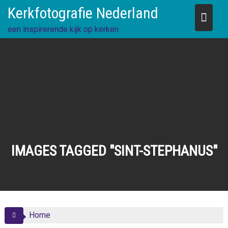
Skip
Kerkfotografie Nederland
to
content
een inspirerende kijk op kerken
IMAGES TAGGED "SINT-STEPHANUS"
Home