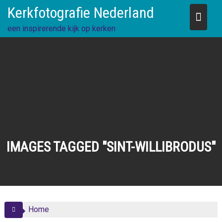
Skip
Kerkfotografie Nederland
to
content
een inspirerende kijk op kerken
IMAGES TAGGED "SINT-WILLIBRODUS"
Home