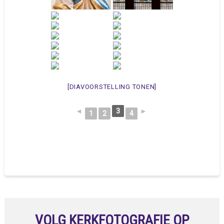
[DIAVOORSTELLING TONEN]
◄
3
►
1
2
4
VOLG KERKFOTOGRAFIE OP