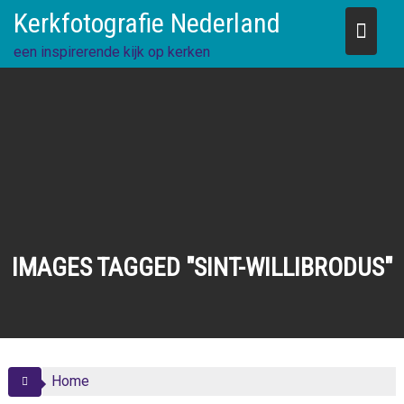
Skip
Kerkfotografie Nederland
to
content
een inspirerende kijk op kerken
IMAGES TAGGED "SINT-WILLIBRODUS"
Home