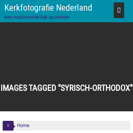
Skip
Kerkfotografie Nederland
to
content
een inspirerende kijk op kerken
IMAGES TAGGED "SYRISCH-ORTHODOX"
Home