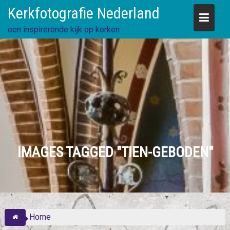
Skip
Kerkfotografie Nederland
to
content
een inspirerende kijk op kerken
IMAGES TAGGED "TIEN-GEBODEN"
Home