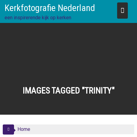
Skip
Kerkfotografie Nederland
to
content
een inspirerende kijk op kerken
IMAGES TAGGED "TRINITY"
Home