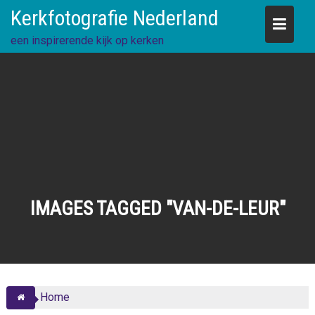
Skip
Kerkfotografie Nederland
to
content
een inspirerende kijk op kerken
IMAGES TAGGED "VAN-DE-LEUR"
Home