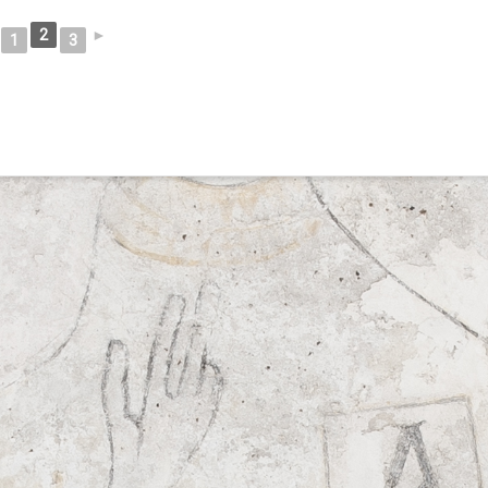
2
►
1
3