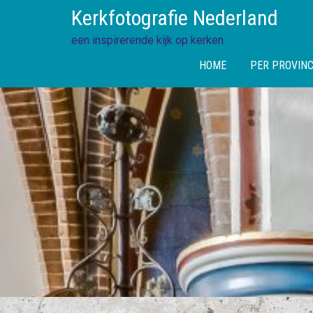
Skip
Kerkfotografie Nederland
to
content
een inspirerende kijk op kerken
HOME
PER PROVINC