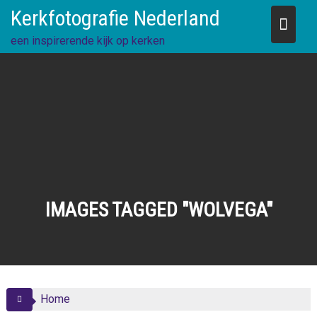
Skip
Kerkfotografie Nederland
to
content
een inspirerende kijk op kerken
IMAGES TAGGED "WOLVEGA"
Home