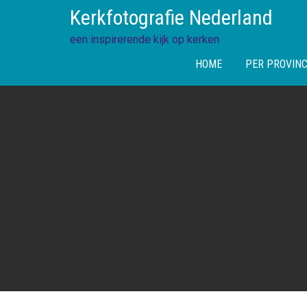
Skip
Kerkfotografie Nederland
to
content
een inspirerende kijk op kerken
HOME
PER PROVINC