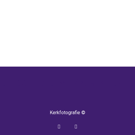
 TERUG! IEDERE WEEK KOMEN ER NIEU
Kerkfotografie ©