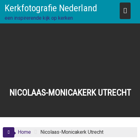
Skip
Kerkfotografie Nederland
to
content
een inspirerende kijk op kerken
NICOLAAS-MONICAKERK UTRECHT
Home
Nicolaas-Monicakerk Utrecht