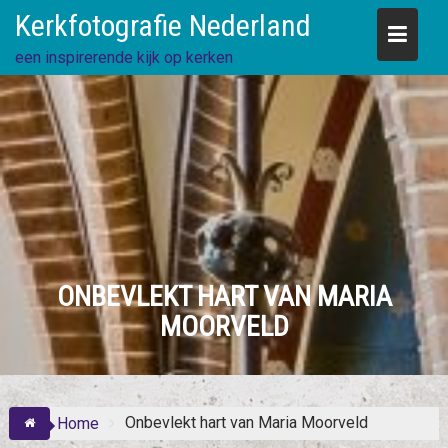
Skip
Kerkfotografie Nederland
to
content
een inspirerende kijk op kerken
ONBEVLEKT HART VAN MARIA
MOORVELD
Onbevlekt hart van Maria Moorveld
Home