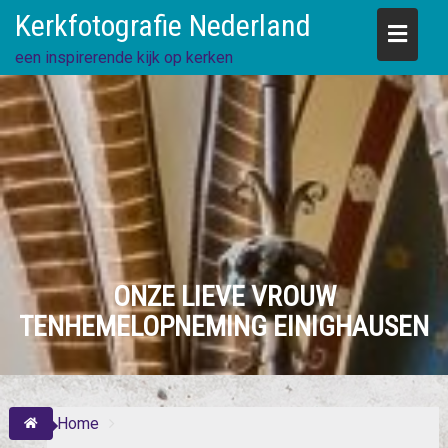
Skip
Kerkfotografie Nederland
to
content
een inspirerende kijk op kerken
ONZE LIEVE VROUW
TENHEMELOPNEMING EINIGHAUSEN
Home