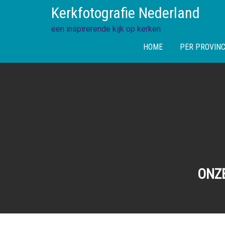
Skip
Kerkfotografie Nederland
to
content
een inspirerende kijk op kerken
HOME
PER PROVINC
ONZ