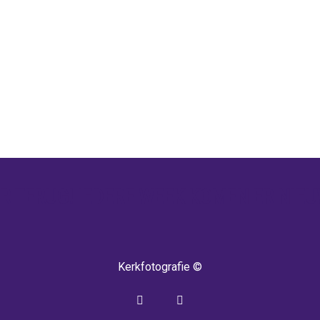
 TERUG! IEDERE WEEK KOMEN ER NIEU
Kerkfotografie ©