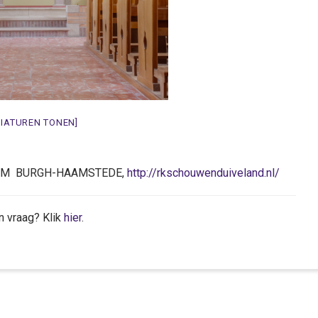
NIATUREN TONEN]
28 AM BURGH-HAAMSTEDE,
http://rkschouwenduiveland.nl/
n vraag? Klik
hier
.